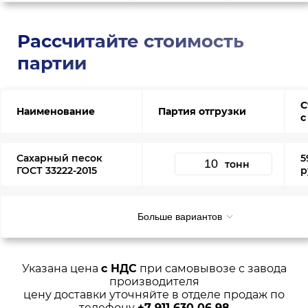
Рассчитайте стоимость
партии
С
Наименование
Партия отгрузки
с
Сахарный песок
5
тонн
ГОСТ 33222-2015
р
Больше вариантов
Указана цена
с НДС
при самовывозе с завода
производителя
цену доставки уточняйте в отделе продаж по
телефону
+7 911 630 06 98